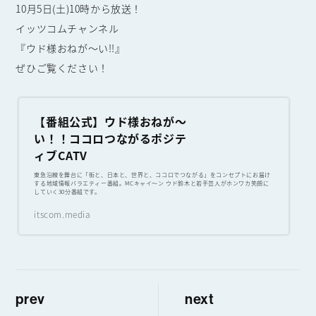
10月5日(土)10時から放送！
イッツコムチャンネル
『ウド様おねが〜い!!』
ぜひご覧ください！
【番組公式】ウド様おねが～
い！！ココロつながるポジテ
ィブCATV
東急沿線を舞台に「街と、日本と、世界と、ココロでつながる」をコンセプトにお届け
する地域情報バラエティー番組。MCキャイ～ン ウド鈴木と若手芸人がホンワカ笑顔に
していく30分番組です。
itscom.media
prev
next