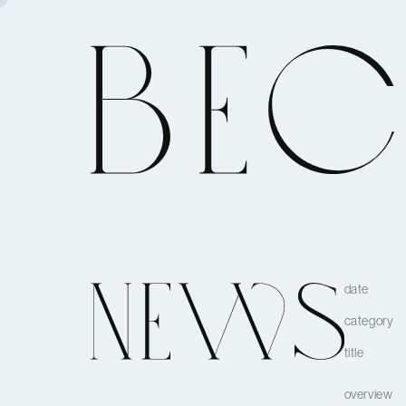
date
category
title
overview