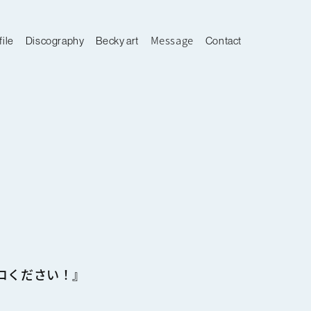
Message
file
Discography
Becky art
Contact
コください！』