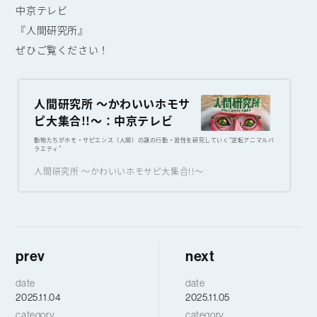
中京テレビ
『人間研究所』
ぜひご覧ください！
人間研究所 ～かわいいホモサ
ピ大集合!!～：中京テレビ
動物たちがホモ・サピエンス（人間）の謎の行動・習性を研究していく“逆転アニマルバ
ラエティ”
人間研究所 ～かわいいホモサピ大集合!!～
prev
next
date
date
2025.11.04
2025.11.05
category
category