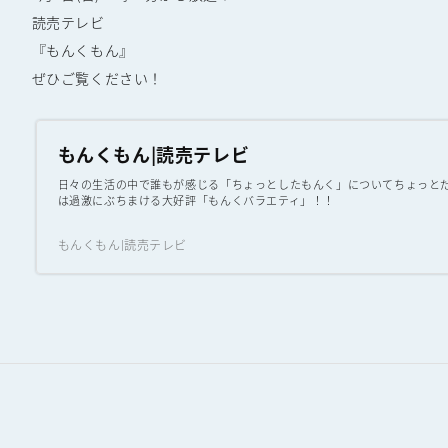
読売テレビ
『もんくもん』
ぜひご覧ください！
もんくもん|読売テレビ
日々の生活の中で誰もが感じる「ちょっとしたもんく」についてちょっと
は過激にぶちまける大好評「もんくバラエティ」！！
もんくもん|読売テレビ