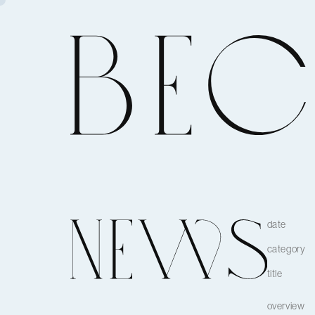
date
category
title
overview