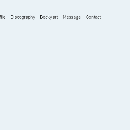
Message
file
Discography
Becky art
Contact