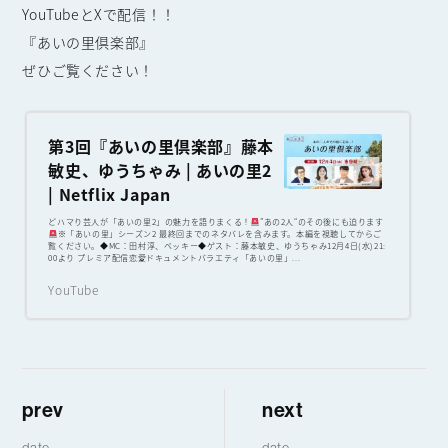
YouTubeとXで配信！！
『あいの里倶楽部』
ぜひご覧ください！
第3回『あいの里倶楽部』藤本
敏史、ゆうちゃみ | あいの里2
| Netflix Japan
どハマり芸人が「あいの里2」の魅力を語りまくる！
”あの2人“のその後にも迫ります
※「あいの里」シーズン2 最終回までのネタバレを含みます。本編を視聴してからご
覧ください。◆MC：田村淳、ベッキー◆ゲスト：藤本敏史、ゆうちゃみ12月4日(水)21:
00より プレミア配信恋愛ドキュメントバラエティ「あいの里」...
YouTube
prev
next