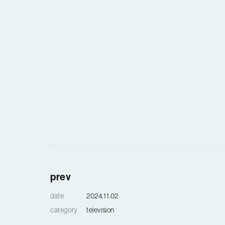
prev
date
2024.11.02
category
television