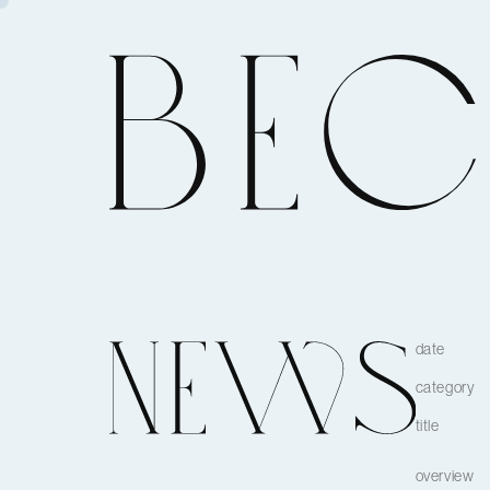
date
category
title
overview