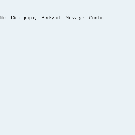
Message
file
Discography
Becky art
Contact