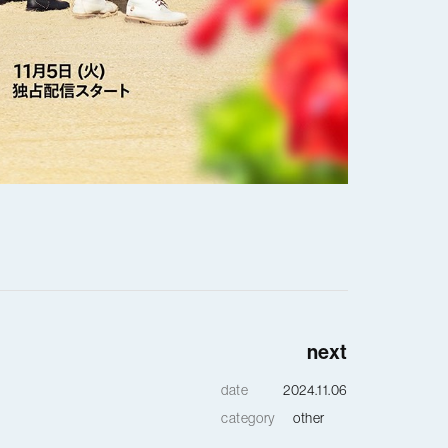
next
date
2024.11.06
category
other