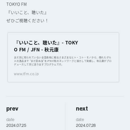
TOKYO FM
『いいこと、聴いた』
ぜひご視聴ください！
『いいこと、聴いた』- TOKY
O FM / JFN - 秋元康
まだ世に知られていない全国各地に眠るさまざまなヒト・コト・モノから、隠れたグル
メの逸品まで “まだ見ぬ宝”をJFN37局のネットワークと協力して発掘し、秋元康がプロ
デュースして世に送り出すプログラムです。
www.tfm.co.jp
prev
next
date
date
2024.07.25
2024.07.28