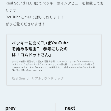
Real Sound TECHにてベッキーのインタビューを掲載してお
ります！
YouTubeについて話しております！
ぜひご覧くださいませ！
ベッキーに聞く“いまYouTube
を始める理由” 参考にしたの
は「コムドットさん」
テレビ・映画・雑誌などで幅広く活躍する側、スキンケアブランド「NaturaLUNA…」
のブランドプロデューサーやクリエイターとしての顔も持つベッキーが2022年2月16日
にYouTubeチャンネル「ベツキイ!!!!」を開設した。 芸能人のYouTubeチャンネル開
設の流れが多い昨今。YouTube…
Real Sound｜リアルサウンド テック
prev
next