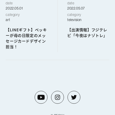
date
date
2022.05.01
2022.05.07
category
category
art
television
【LINEギフト】ベッキ
【出演情報】フジテレ
ーが母の日限定のメッ
ビ「今夜はナゾトレ」
セージカードデザイン
担当！