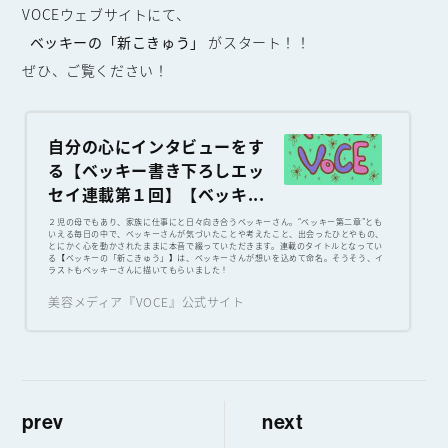
VOCEウェブサイトにて、
ベッキーの「新こきゅう」
がスタート！！
ぜひ、ご覧ください！
自分の心にインタビューをす
る【ベッキー書き下ろしエッ
セイ連載第１回】【ベッキ...
２児の母でもあり、家族に仕事にと日々向き合うベッキーさん。“ベッキー第二章”とも
いえる毎日の中で、ベッキーさんが気づいたことや考えたこと、出会ったひとやもの、
とにかく心を動かされたままに本音で綴っていただきます。連載のタイトルとなってい
る【ベッキーの「新こきゅう」】は、ベッキーさんが想いを込めて命名。そうそう、イ
ラストもベッキーさんに描いてもらいました！
美容メディア『VOCE』公式サイト
prev
next